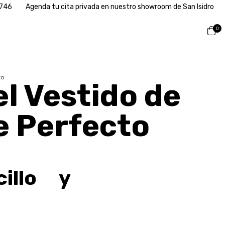
tu cita privada en nuestro showroom de San Isidro
Paz Soldan 2
0
to
el Vestido de
e Perfecto
illo y