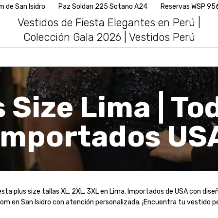
an Isidro
Paz Soldan 225 Sotano A24
Reservas WSP 956382
Vestidos de Fiesta Elegantes en Perú |
Colección Gala 2026 | Vestidos Perú
Inicio
>
Vestidos Plus Size Lima | Todas las Tallas | Importados USA
 Size Lima | Toda
Importados US
esta plus size tallas XL, 2XL, 3XL en Lima. Importados de USA con dise
m en San Isidro con atención personalizada. ¡Encuentra tu vestido p