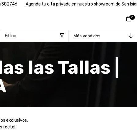
746
Agenda tu cita privada en nuestro showroom de San Isidro
0
Filtrar
s las Tallas |
A
ños exclusivos.
erfecto!