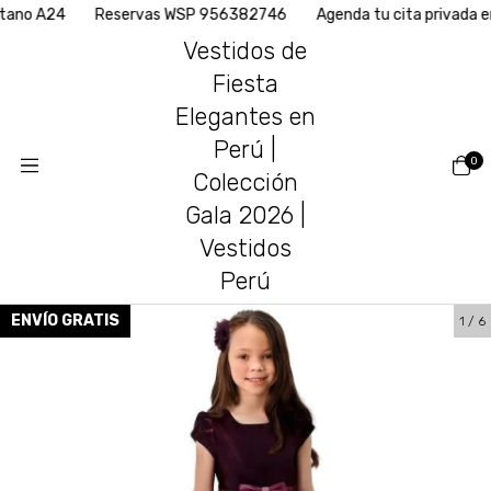
o A24
Reservas WSP 956382746
Agenda tu cita privada en n
Vestidos de
Fiesta
Elegantes en
Perú |
0
Colección
Gala 2026 |
Vestidos
Perú
ENVÍO GRATIS
1
/
6